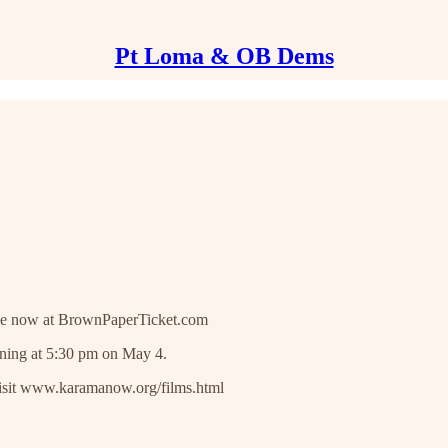
Pt Loma & OB Dems
ble now at BrownPaperTicket.com
nning at 5:30 pm on May 4.
visit www.karamanow.org/films.html