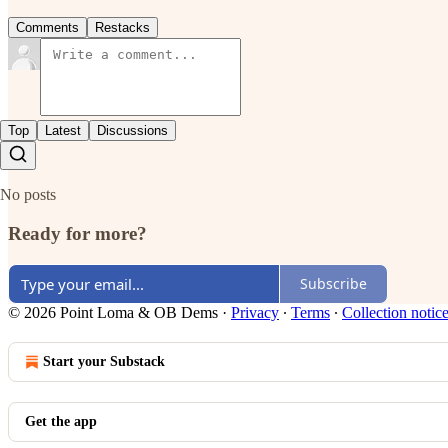
Comments
Restacks
Top
Latest
Discussions
No posts
Ready for more?
Subscribe
© 2026 Point Loma & OB Dems
·
Privacy
∙
Terms
∙
Collection notic
Start your Substack
Get the app