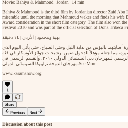
Movie: Bahiya & Mahmoud | Jordan | 14 min
Bahiya & Mahmoud is the third film by Jordanian director Zaid Abu He
miserable until the morning that Mahmoud wakes and finds his wife Ba
Award consideration in the short film category. The film also won the 
Festival 2010 and was part of the official selection of Doha Tribeca Fi
بهية ومحمود | الأردن | ١٤ دقيقة
أصابتهما بالبؤس من بداية الليل وحتى الصباح، حتى يأتي اليوم الذي
يرة، مما جعله مؤهلاً للدخول ضمن ترشيحات جوائز الأوسكار في فئة
الأفلام القصيرة، كما حصل الفيلم على جائزة التفوق للأفلام القصيرة في مهرجان السينما العربية بسان فرانسيسكو، وكذلك القسم الرسمي لـمهرجان دبي السينمائي الدولي ٢٠١٠، والقسم الرسمي في
مهرجان الدوحة ترايبيكا السينمائي الدولي.See More
www.karamanow.org
1
Share
Previous
Next
Discussion about this post