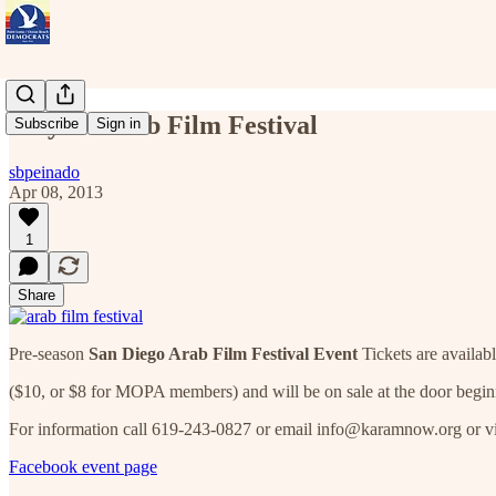
May 4 - Arab Film Festival
Subscribe
Sign in
sbpeinado
Apr 08, 2013
1
Share
Pre-season
San Diego Arab Film Festival Event
Tickets are availa
($10, or $8 for MOPA members) and will be on sale at the door begi
For information call 619-243-0827 or email info@karamnow.org or 
Facebook event page